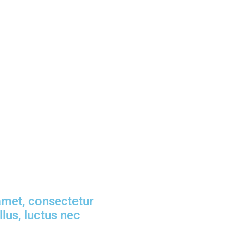
ortor
ac ante
amet, consectetur
ellus, luctus nec