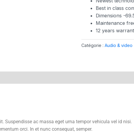
Newest technol
Best in class c
Dimensions -69.5
Maintenance fre
12 years warran
Catégorie :
Audio & video
it. Suspendisse ac massa eget urna tempor vehicula vel id nisi.
elementum orci. In et nunc consequat, semper.