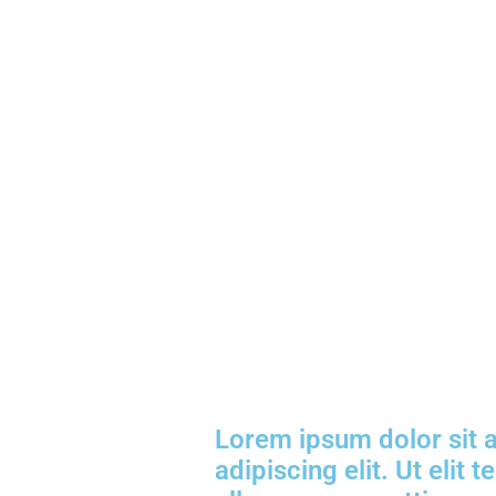
NUNC SED JUSTO
icula semper ex, et fermentum t
t interdum et malesuada fames 
tellus eget.
Lorem ipsum dolor sit 
adipiscing elit. Ut elit t