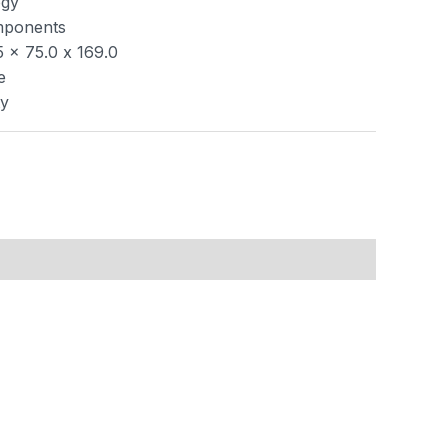
ogy
omponents
 x 75.0 x 169.0
e
ty