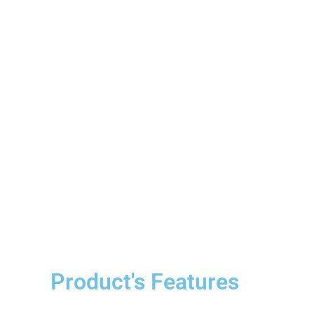
Cras veh
varius ege
Product's Features